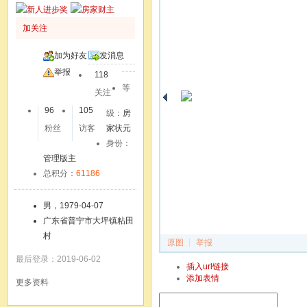
加关注
加为好友
发消息
举报
118
等
关注
96
105
级：
房
粉丝
访客
家状元
身份：
管理版主
总积分：
61186
男，1979-04-07
广东省普宁市大坪镇粘田
村
原图
┊
举报
最后登录：2019-06-02
IMG_20121022_100823
插入url链接
浏览(2410)
添加表情
更多资料