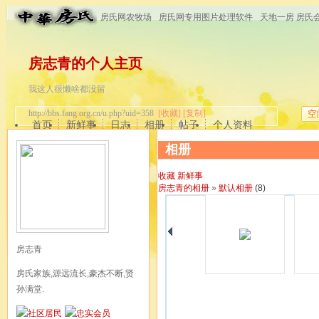
房氏网农牧场
房氏网专用图片处理软件
天地一房 房氏
房志青的个人主页
我这人很懒啥都没留
http://bbs.fang.org.cn/u.php?uid=358
[收藏]
[复制]
空
首页
新鲜事
日志
相册
帖子
个人资料
相册
收藏
新鲜事
房志青的相册
»
默认相册
(8)
房志青
房氏家族,源远流长,豪杰不断,贤
孙满堂.