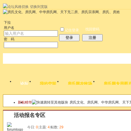
切换到宽版
左右分栏
统计排行
社区应用
社区服务
搜索
每天签到红包
帮助
时
下拉
用户名
找回密码
记住登录
登录
注册
密 码
论坛
我的空间
房氏网农牧场
房氏网专用图
新帖
精华
房氏文化、房氏网、中华房氏网、天下
本版
活动报名专区
今日:
0
|
主题:
4
|
帖数:
29