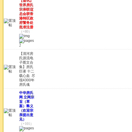
【喜讯】
世界房氏
宗亲联谊
总会获香
港特区政
府警务处
批准注册
（+80）
2
【清河房
氏源流电
子图文合
集】房氏
巨著 十二
载心血 尽
现4300年
房氏魂
中华房氏
网 立网宗
旨（草
案）释义
（欢迎宗
亲提出意
见）
（+101）