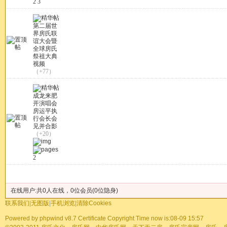
2
3
第二届世
界房氏联
谊大会暨
全球房氏
祭祖大典
视频
（+77）
成龙来肥
开演唱会
房运平执
行会长会
见并合影
（+20）
2
发帖
在线用户:共0人在线，0位会员(0位隐身)
联系我们
|
无图版
|
手机浏览
|
清除Cookies
Powered by
phpwind v8.7
Certificate
Copyright Time now is:08-09 15:57