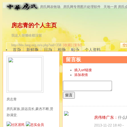
房氏网农牧场
房氏网专用图片处理软件
天地一房 房氏
房志青的个人主页
我这人很懒啥都没留
http://bbs.fang.org.cn/u.php?uid=358
[收藏]
[复制]
空
首页
新鲜事
日志
相册
帖子
个人资料
留言板
插入url链接
添加表情
留言
房志青
房氏家族,源远流长,豪杰不断,贤
孙满堂.
房伟锋广东：
什么
2013-11-22 18:40
-