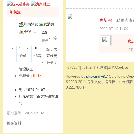
加关注
房新召：
感谢志青
加为好友
发消息
2009-07-15 11:00
-
举报
118
等
关注
房
96
105
级：
房
201
粉丝
访客
家状元
身份：
联系我们
|
无图版
|
手机浏览
|
清除Cookies
管理版主
总积分：
61186
Powered by
phpwind v8.7
Certificate
Copy
©2003-2011
房氏文化、房氏网、中华房氏
0.221780(s)
男，1979-04-07
广东省普宁市大坪镇粘田
村
最后登录：2019-06-02
更多资料