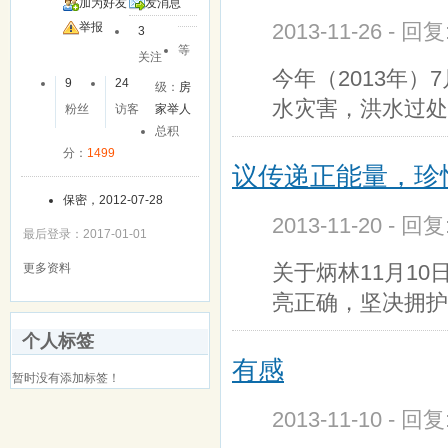
加为好友
发消息
2013-11-26 - 回
举报
3
等
关注
今年（2013年
9
24
级：
房
水灾害，洪水过处
粉丝
访客
家举人
总积
分：
1499
议传递正能量，珍
保密，2012-07-28
2013-11-20 - 回
最后登录：2017-01-01
关于炳林11月1
更多资料
亮正确，坚决拥护
个人标签
有感
暂时没有添加标签！
2013-11-10 - 回