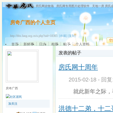
房氏网农牧场
房氏网专用图片处理软件
天地一房 房氏
房奇广西的个人主页
http://bbs.fang.org.cn/u.php?uid=18365
[收藏]
[复制]
空
首页
新鲜事
日志
相册
帖子
个人资料
发表的帖子
房氏网十周年
2015-02-18 - 回
房奇广西
就此新年之际，祝
加关注
洪德十二弟，十二