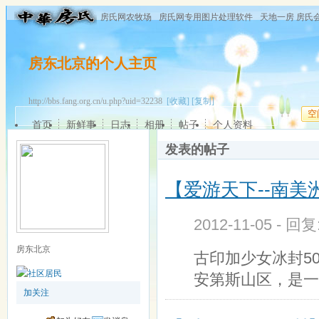
房氏网农牧场
房氏网专用图片处理软件
天地一房 房氏
房东北京的个人主页
http://bbs.fang.org.cn/u.php?uid=32238
[收藏]
[复制]
空
首页
新鲜事
日志
相册
帖子
个人资料
发表的帖子
【爱游天下--南美
2012-11-05 - 回
房东北京
古印加少女冰封5
安第斯山区，是一座
加关注