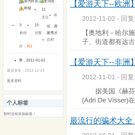
加为好友
发消息
【爱游天下--欧
举报
11
等
2012-11-02 - 回
关注
5
15
级：
房
【奥地利－哈尔施
粉丝
访客
家秀才
总积
子、街道都有远古
分：
361
【爱游天下--非
男，2011-01-01
最后登录：2012-12-23
2012-11-01 - 回
更多资料
据美国《赫芬顿邮
(Adri De Vis
个人标签
暂时没有添加标签！
最流行的骗术大全