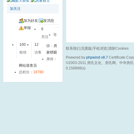
加关注
加为好友
发消息
举报
6
等
关注
100
12
级：
房
联系我们
|
无图版
|
手机浏览
|
清除Cookies
粉丝
访客
家榜眼
Powered by
phpwind v8.7
Certificate
Copy
身份：
©2003-2011
房氏文化、房氏网、中华房氏
网站巡查员
0.158898(s)
总积分：
18780