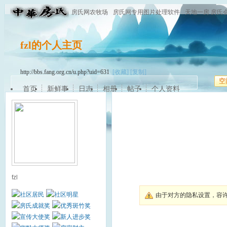
房氏网农牧场
房氏网专用图片处理软件
天地一房 房氏
fzl的个人主页
http://bbs.fang.org.cn/u.php?uid=631
[收藏]
[复制]
空
首页
新鲜事
日志
相册
帖子
个人资料
fzl
由于对方的隐私设置，容