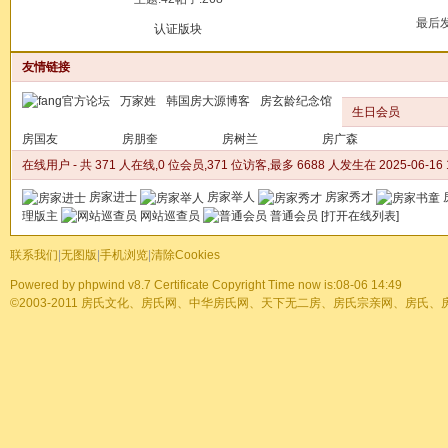
最后发帖
认证版块
友情链接
万家姓
韩国房大源博客
房玄龄纪念馆
生日会员
房国友
房朋奎
房树兰
房广森
在线用户
- 共 371 人在线,0 位会员,371 位访客,最多 6688 人发生在 2025-06-16 1
房家进士
房家举人
房家秀才
理版主
网站巡查员
普通会员
[
打开在线列表
]
联系我们
|
无图版
|
手机浏览
|
清除Cookies
Powered by
phpwind v8.7
Certificate
Copyright Time now is:08-06 14:49
©2003-2011
房氏文化、房氏网、中华房氏网、天下无二房、房氏宗亲网、房氏、