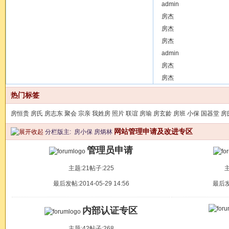
[ 港澳台及外国 ]
admin
沙巴清
[ 公告 ]
房杰
【生日快乐】骐骥
[ 华北：北京，天津，河
房杰
[ 华北：北京，天津，河
房杰
[ 华北：北京，天津，河
admin
[ 华东：上海，江苏，浙
房杰
[ 历代房氏名人 ]
房杰
宋代诗
[ 华北：北京，天津，河
热门标签
房恒贵
房氏
房志东
聚会
宗亲
我姓房
照片
联谊
房瑜
房玄龄
房班
小保
国器堂
房
网站管理申请及改进专区
分栏版主:
房小保
房炳林
管理员申请
主题:21
帖子:225
主
最后发帖:2014-05-29 14:56
最后发帖
内部认证专区
主题:42
帖子:268