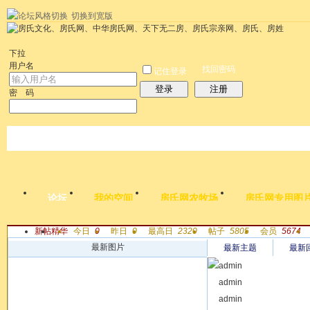
切换到宽版
左右分栏
统计排行
社区应用
社区服务
搜索
每天签到红包
帮助
时
下拉
用户名
找回密码
记住登录
登录
注册
密 码
论坛
我的空间
房氏网农牧场
房氏网专用图
新帖
精华
今日
0
昨日
0
最高日
2320
帖子
5805
会员
5674
帖子
最新图片
最新主题
最新
admin
[ 寻找支族 ]
admin
【寻根问祖
[ 寻找支族 ]
admin
【寻根问祖