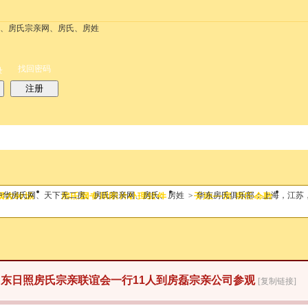
务
搜索
每天签到红包
帮助
时时抢红包
找回密码
录
注册
搜索
中华房氏网、天下无二房、房氏宗亲网、房氏、房姓
>
华东房氏俱乐部：上海，江苏
网农牧场
房氏网专用图片处理软件
天地一房 房氏会歌
热搜：
结婚
母婴
phpwind
年山东日照房氏宗亲联谊会一行11人到房磊宗亲公司参观
[复制链接]