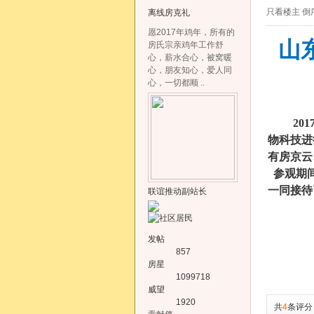
只看楼主
倒
离线
房克礼
愿2017年鸡年，所有的
山
房氏宗亲鸡年工作舒
心，薪水合心，被窝暖
心，朋友知心，爱人同
心，一切都顺 ..
20
物科技进
有房京云
参观期间
一同接待
联谊推动副站长
发帖
857
房星
1099718
威望
1920
共
4
条评分