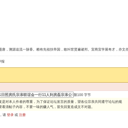
盛唐，溯源追流一脉香。赖有先祖扶帝国，敢叫世贤遍诸邦。宜商宜学展奇才，亦文
举报
限100 字节
复是对本人作者的尊重，为了保证论坛发言的质量，望各位宗亲共同遵守论坛的规
要看清帖子内容，不要一味的赚人气，冒失回复造成文不对题。
，请
登录
或
注册