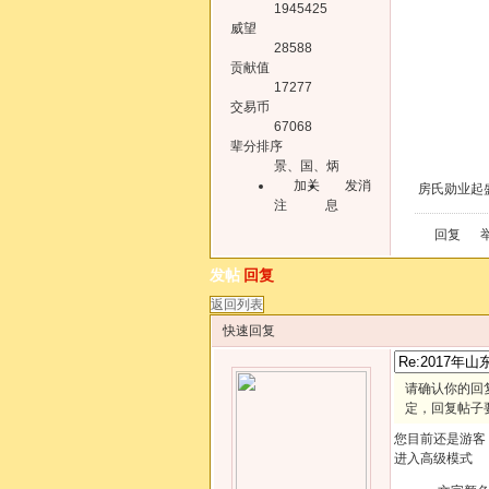
1945425
威望
28588
贡献值
17277
交易币
67068
辈分排序
景、国、炳
加关
发消
房氏勋业起
注
息
回复
发帖
回复
返回列表
快速回复
请确认你的回
定，回复帖子
您目前还是游客
进入高级模式