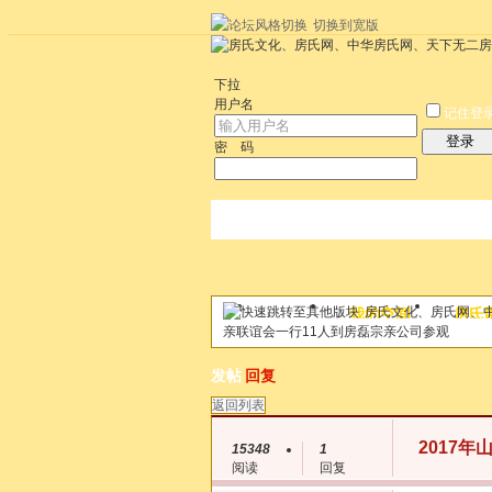
切换到宽版
左右分栏
统计排行
社区应用
社区服
下拉
用户名
记住登
登录
密 码
房氏文化、房氏网、
论坛
我的空间
房氏
帖子
亲联谊会一行11人到房磊宗亲公司参观
发帖
回复
返回列表
2017
15348
1
阅读
回复