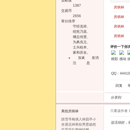
贡献值
1387
房炳林
交易币
2656
房炳林
辈分排序
守经克祥、
房炳林
绍宪乃昌、
房炳林
继志传贤、
为典兆元、
评价一下你
士兴桂本、
家和庆全。
加关
发消
精彩
感动
注
息
QQ：444
回复
分享到
只看该作者
离线
房炳林
踏雪寻梅偶入林园亭小
这活动好，
坐遇花神寒枝秀蕾嫣然
笑霜蕊红颜婉转颦