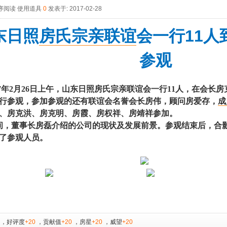
序阅读
使用道具
0
发表于: 2017-02-28
东日照
房氏
宗亲
联谊
会一行11人
参观
17年2月26日上午，山东日照房氏宗亲联谊会一行11人，在会
行参观，参加参观的还有联谊会名誉会长房伟，顾问房爱存，
成
、房克洪、房克明、房霞、房权祥、房靖祥参加。
，董事长房磊介绍的公司的现状及发展前景。参观结束后，合
了参观人员。
，
好评度
+20
，
贡献值
+20
，
房星
+20
，
威望
+20