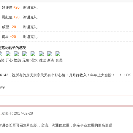
好评度
+20
谢谢克礼
贡献值
+20
谢谢克礼
威望
+20
谢谢克礼
房星
+20
谢谢克礼
浏览此帖子的感受
搞笑
开心
愤怒
无聊
灌水
难过
新奇
臭美
106143，祝所有的房氏宗亲天天有个好心情！月月好收入！年年上大台阶！！！！OK
举报
1
发表于: 2017-02-28
谢谢会长哥哥召集和组织，交流、沟通促发展，宗亲事业发展的更高更强！