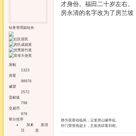
才身份。福田二十岁左右。
房永清的名字改为了房兰坡
站务管理副站长
发帖
1323
房星
98976
威望
2572
贡献值
798
交易币
978
辈分排序
静为芙蓉动临风，云笼房山缘帝征。
加关
发消
轩门荣登燕赵士，主发杰叹客归程。
注
息