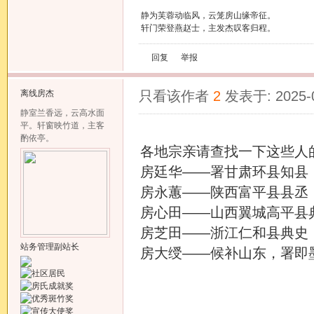
静为芙蓉动临风，云笼房山缘帝征。
轩门荣登燕赵士，主发杰叹客归程。
回复
举报
离线
房杰
只看该作者
2
发表于: 2025-
静室兰香远，云高水面
平。轩窗映竹道，主客
酌依亭。
各地宗亲请查找一下这些人
房廷华——署甘肃环县知县
房永蕙——陕西富平县县丞
房心田——山西翼城高平县
房芝田——浙江仁和县典史
站务管理副站长
房大绶——候补山东，署即