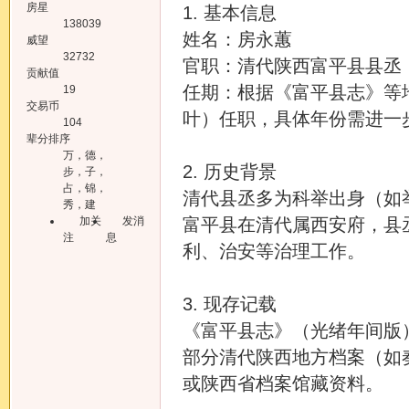
房星
1. 基本信息
138039
姓名：房永蕙
威望
32732
官职：清代陕西富平县县丞
贡献值
任期：根据《富平县志》等
19
交易币
叶）任职，具体年份需进一
104
辈分排序
万，德，
2. 历史背景
步，子，
占，锦，
清代县丞多为科举出身（如
秀，建
加关
发消
富平县在清代属西安府，县
注
息
利、治安等治理工作。
3. 现存记载
《富平县志》（光绪年间版
部分清代陕西地方档案（如
或陕西省档案馆藏资料。