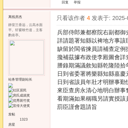
回复
举报
离线
房杰
只看该作者
4
发表于: 2025-
静室兰香远，云高水面
平。轩窗映竹道，主客
兵部侍郎兼都察院右副都御
酌依亭。
詳請題署知縣以裨地方事該
缺留於閩省揀員請補查定例
攙補茲據布政使李殿圖會詳
謄錄期滿議敘知縣乾隆陸拾
日到省委署將樂縣知縣嘉慶
站务管理副站长
日到省該員年壯才明辦事勤
來臣查房永清心地明白辦事
看期滿如果稱職另請實授該
罰臣謹會題請旨
发帖
1323
房星