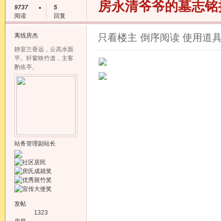
房永清爷爷的墓志
9737
5
阅读
回复
离线
房杰
只看楼主
倒序阅读
使用道
静室兰香远，云高水面
平。轩窗映竹道，主客
酌依亭。
站务管理副站长
发帖
1323