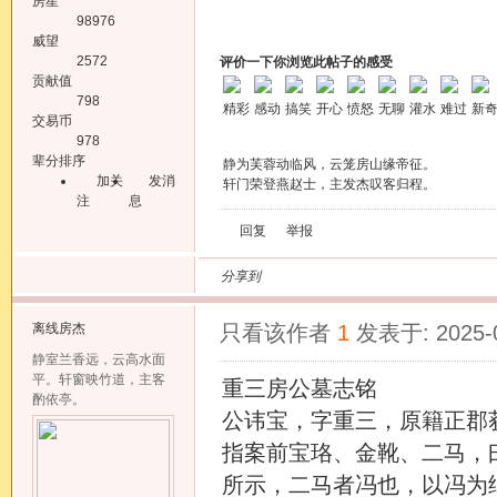
房星
98976
威望
2572
评价一下你浏览此帖子的感受
贡献值
798
精彩
感动
搞笑
开心
愤怒
无聊
灌水
难过
新
交易币
978
辈分排序
静为芙蓉动临风，云笼房山缘帝征。
加关
发消
轩门荣登燕赵士，主发杰叹客归程。
注
息
回复
举报
分享到
离线
房杰
只看该作者
1
发表于: 2025-
静室兰香远，云高水面
平。轩窗映竹道，主客
重三房公墓志铭
酌依亭。
公讳宝，字重三，原籍正郡
指案前宝珞、金靴、二马，
所示，二马者冯也，以冯为