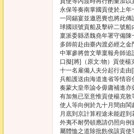
貢使等內渡時再行酌量加以
永保等奏南掌國貢使於上年
一同錫宴並邀恩賚也將此傳
球國頭號貢船及擊碎二號船
稟派委縣丞魏堯年署守備陳
多師前赴由臺內渡必經之金
中軍參將曾文華稟報舟師追
口擬[將]（原文:物）貢使
十一名雇備人夫分起行走由[
兵船護送由海道進省等情容
奏蒙大皇帝諭令毋庸補進亦
有加無已至意惟貢使楊克敦
使人等向例於九十月間由閩
月底到京計算程途未能趕到
外夷不耐勞頓應請仍照向例
屬體恤之道除批飭俟該貢使