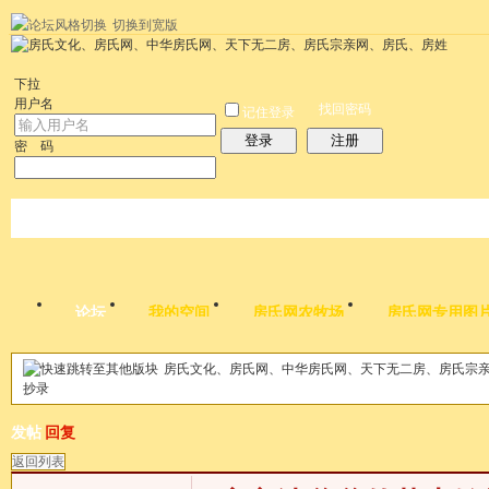
切换到宽版
左右分栏
统计排行
社区应用
社区服务
搜索
每天签到红包
帮助
时
下拉
用户名
找回密码
记住登录
登录
注册
密 码
论坛
我的空间
房氏网农牧场
房氏网专用图
房氏文化、房氏网、中华房氏网、天下无二房、房氏宗
帖子
抄录
发帖
回复
返回列表