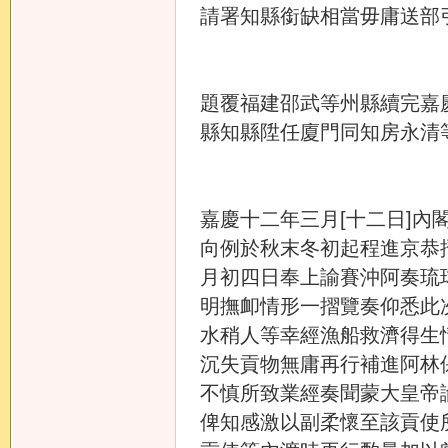
請署知縣銜缺相當毋庸送部
題覆福建邵武等州縣續完嘉
縣知縣陞任廈門同知房永清
嘉慶十二年三月[十二日]
向例於秋末冬初起程進京恭
月初四日奉上諭賽沖阿奏琉
明撫卹情形一摺覽奏仰悉此
水稍人等幸經漁船救濟得生
沉失貢物無庸再行補進阿林
不慎所致業經奏聞蒙大皇帝
俾知感激以副柔懷至該貢使