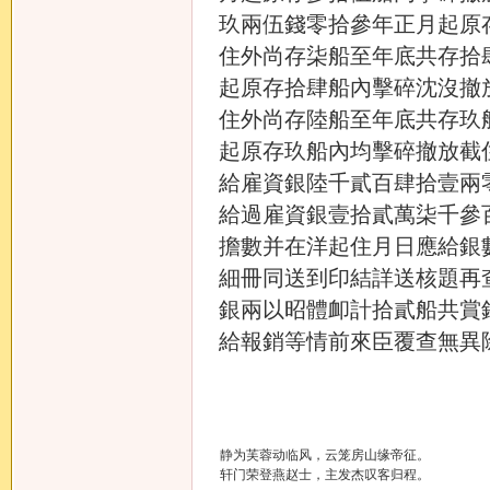
玖兩伍錢零拾參年正月起原
住外尚存柒船至年底共存拾
起原存拾肆船內擊碎沈沒撤
住外尚存陸船至年底共存玖
起原存玖船內均擊碎撤放截
給雇資銀陸千貳百肆拾壹兩
給過雇資銀壹拾貳萬柒千參
擔數并在洋起住月日應給銀
細冊同送到印結詳送核題再
銀兩以昭體卹計拾貳船共賞
給報銷等情前來臣覆查無異
静为芙蓉动临风，云笼房山缘帝征。
轩门荣登燕赵士，主发杰叹客归程。