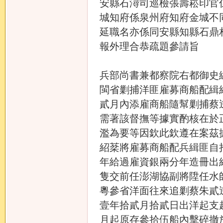
安縣石潯司巡檢張壽崧印官
城知府係泉州府知府金城不
延職名亦係同安縣知縣石鼎
報外理合恭疏題參請旨
兵部尚書兼都察院右都御史
閩省剿捕洋匪雇募商船配緝
貳月內添雇商船隨幫剿捕蔡
需著該督撫等據實酌核在於
濫為要等因欽此欽遵在案茲
紹棻將雇募商船配兵緝匪自
年給過雇資銀兩分年造冊出
隻交前任澎湖協副將陞任水
粵參省洋面往來追剿蔡朱貳
壹年拾貳月拾貳日出洋起支
月起原存參拾伍船內擊碎撤