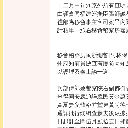
十二月中旬到京外所有查明
由謹會同福建巡撫臣張師誠
禮部為移會事主客司案呈內
計粘單一紙右移會稽察房嘉
移會稽察房閩浙總督[阿林
州府知府員缺查有廈防同知
以護理及奉上諭一道
兵部侍郎兼都察院右副都御
查得同安縣通詳縣民黃金萬
黃夏妻父韓臨并堂弟黃尚德
通詳批行飭緝查參去後茲據
日起計至閏伍月貳拾壹日肆