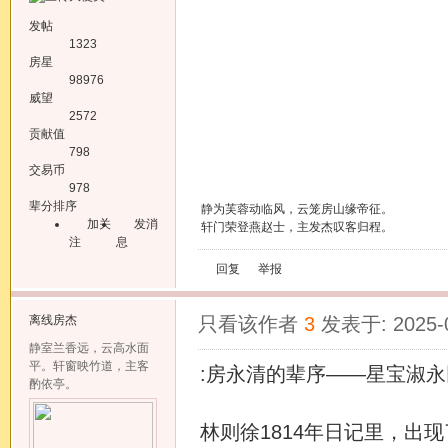
发帖
1323
房星
98976
威望
2572
贡献值
798
交易币
978
辈分排序
静为芙蓉动临风，云笼房山缘帝征。
加关
发消
轩门荣登燕赵士，主发杰叹客归程。
注
息
回复
举报
离线
房杰
只看该作者
3
发表于: 2025-
静室兰香远，云高水面
平。轩窗映竹道，主客
:房永清的辈序——星宝淑
酌依亭。
林则徐1814年日记里，出