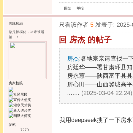
回复
举报
离线
房瑜
只看该作者
5
发表于: 2025-
总是被模仿，从未被超
越！！！
回 房杰 的帖子
房杰
:
各地宗亲请查找一下
房廷华——署甘肃环县知
房永蕙——陕西富平县县
房家榜眼
房心田——山西翼城高平
.......
(2025-03-04 22:24
我用deepseek搜了一下房
发帖
7279