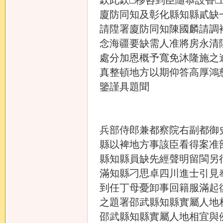
廈防同知及彰化縣知縣貳缺
請陞署廈防同知陳國麟請調
念海疆要缺需人准將房永清
處分加恩概予寬免沐隆施之
真整頓地方以期仰答高厚鴻
鑒謹具題聞
兵部侍郎兼都察院右副都御
縣以裨地方事該臣看得案准
縣知縣員缺先經聲明留閩另
滿知縣刁思卓四川進士引見
到任丁母憂卸事回籍服滿起
之題署邵武縣知縣實屬人地
邵武縣知縣實屬人地相宜與