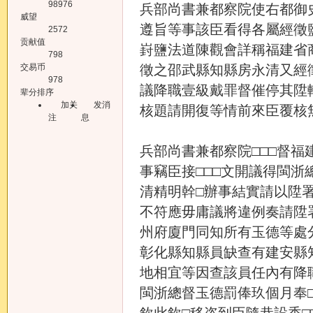
98976
兵部尚書兼都察院使右都御
威望
遵旨等事該臣看得各屬經徵
2572
贡献值
崶鹽法道陳觀會詳稱福建省
798
交易币
徵之邵武縣知縣房永清又經
978
議降職壹級戴罪督催停其陞
辈分排序
加关
发消
核題請開復等情前來臣覆核
注
息
兵部尚書兼都察院□□□督
事竊臣接□□□文開議得閩
清精明幹□辦事結實請以陞
不符應毋庸議將違例奏請陞
州府廈門同知所有玉德等處
彰化縣知縣員缺查有建安縣
地相宜等因查該員任內有降
閩浙總督玉德罰俸玖個月奉
欽此欽□移咨到臣隨恭設香□