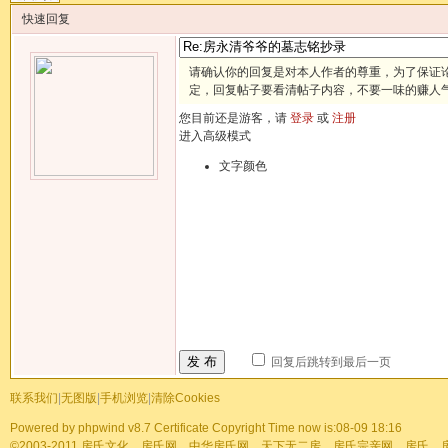
快速回复
请确认你的回复是对本人作者的尊重，为了保证
定，回复帖子要看清帖子内容，不要一味的赚人
您目前还是游客，请
登录
或
注册
进入高级模式
文字颜色
发 布
回复后跳转到最后一页
联系我们
|
无图版
|
手机浏览
|
清除Cookies
Powered by
phpwind v8.7
Certificate
Copyright Time now is:08-09 18:16
©2003-2011
房氏文化、房氏网、中华房氏网、天下无二房、房氏宗亲网、房氏、