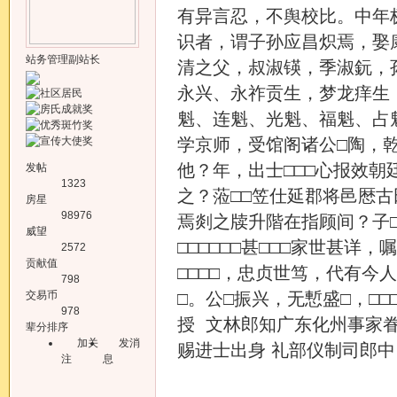
有异言忍，不舆校比。中年
识者，谓子孙应昌炽焉，娶
站务管理副站长
清之父，叔淑锳，季淑鈨，
永兴、永祚贡生，梦龙痒生
魁、连魁、光魁、福魁、占
学京师，受馆阁诸公□陶，
他？年，出士□□□心报效朝
发帖
1323
之？蒞□□笠仕延郡将邑厯古
房星
98976
焉剡之牍升階在指顾间？子
威望
□□□□□□甚□□□家世甚详
2572
贡献值
□□□□，忠贞世笃，代有今
798
交易币
□。公□振兴，无慙盛□，□
978
授 文林郎知广东化州事家
辈分排序
加关
发消
赐进士出身 礼部仪制司郎中
注
息