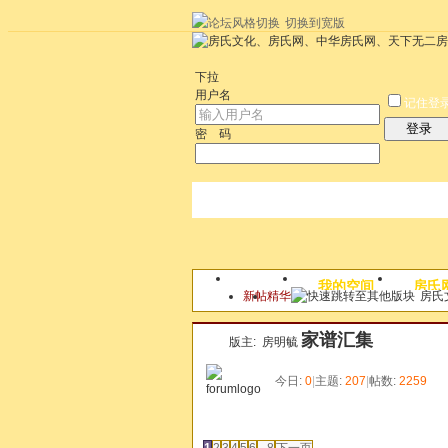
切换到宽版
左右分栏
统计排行
社区应用
社区服
下拉
用户名
记住登
登录
密 码
论坛
我的空间
房氏
新帖
精华
房氏
本版
家谱汇集
版主:
房明毓
今日:
0
|
主题:
207
|
帖数:
2259
发帖
1
2
3
4
5
6
...8
下一页