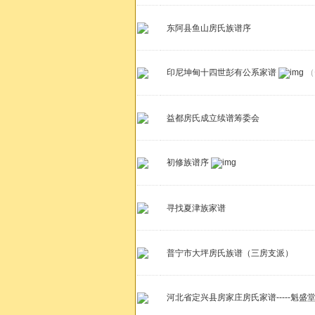
东阿县鱼山房氏族谱序
印尼坤甸十四世彭有公系家谱
（
益都房氏成立续谱筹委会
初修族谱序
寻找夏津族家谱
普宁市大坪房氏族谱（三房支派）
河北省定兴县房家庄房氏家谱-----魁盛