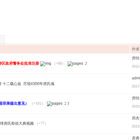
作者
房恒
特区政府警务处批准注册
（+80）
2
2012
adm
十二载心血 尽现4300年房氏魂
2017
房恒
迎宗亲提出意见）
（+101）
2
3
2010
房杰
球房氏祭祖大典视频
（+77）
2013
房勇