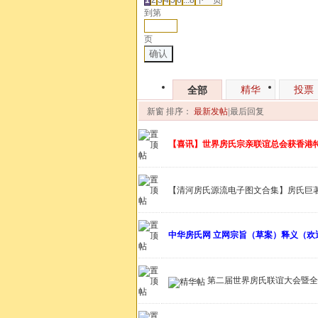
到第
页
确认
精华
投票
全部
新窗
排序：
最新发帖
|
最后回复
【喜讯】世界房氏宗亲联谊总会获香港
【清河房氏源流电子图文合集】房氏巨著 
中华房氏网 立网宗旨（草案）释义（欢
第二届世界房氏联谊大会暨全