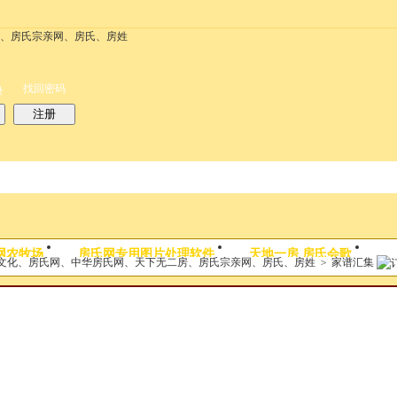
务
搜索
每天签到红包
帮助
时时抢红包
找回密码
录
注册
搜索
网农牧场
房氏网专用图片处理软件
天地一房 房氏会歌
文化、房氏网、中华房氏网、天下无二房、房氏宗亲网、房氏、房姓
>
家谱汇集
热搜：
结婚
母婴
phpwind