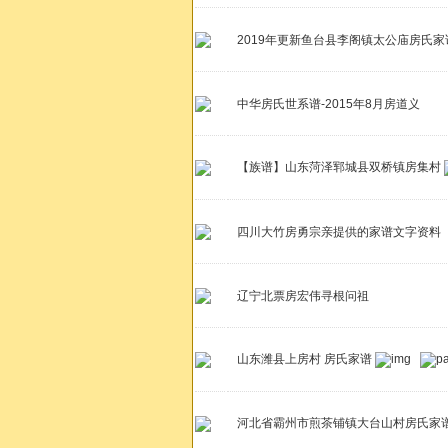
2019年更新鱼台县李阁镇太公庙房氏家
中华房氏世系谱-2015年8月房道义
【族谱】山东菏泽郓城县双桥镇房集村
四川大竹房勇宗亲提供的家谱文字资料
辽宁北票房宏伟寻根问祖
山东潍县上房村 房氏家谱
河北省霸州市煎茶铺镇大台山村房氏家