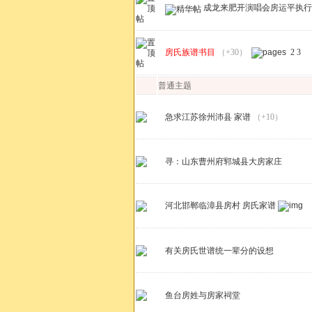
成龙来肥开演唱会房运平执行
房氏族谱书目
（+30）
2
3
普通主题
急求江苏徐州沛县 家谱
（+10）
寻：山东曹州府郓城县大房家庄
河北邯郸临漳县房村 房氏家谱
有关房氏世谱统一辈分的设想
鱼台房姓与房家祠堂