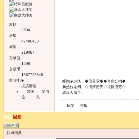
发帖
2594
房星
47486438
威望
219087
贡献值
1296
交易币
1367723648
辈分排序
醑陶浓亦淡，◆国器堂◆◆粤康公祠◆
没搞清楚
飘然枕志闲。◇清河衍庆◇祖德流芳◇
加关
发消
农庄天虽早，
注
息
宾主远东山。
http://bbs.fang.org.cn:81/?u=11
回复
举报
发帖
回复
返回列表
快速回复