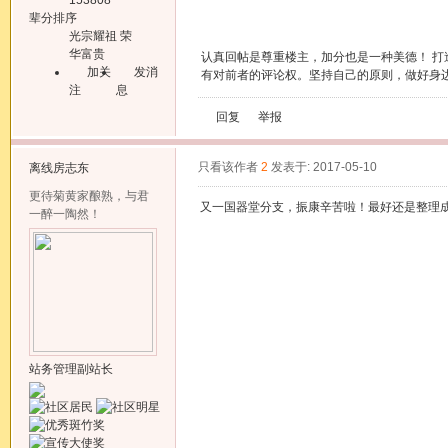
辈分排序
光宗耀祖 荣
华富贵
认真回帖是尊重楼主，加分也是一种美德！ 
加关
发消
有对前者的评论权。坚持自己的原则，做好身
注
息
回复
举报
只看该作者
2
发表于: 2017-05-10
离线
房志东
更待菊黄家酿熟，与君
又一国器堂分支，振康辛苦啦！最好还是整理
一醉一陶然！
站务管理副站长