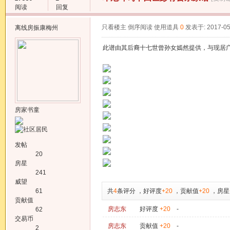
阅读
回复
只看楼主
倒序阅读
使用道具
0
发表于: 2017-05
离线
房振康梅州
此谱由其后裔十七世曾孙女嫣然提供，与现居
房家书童
发帖
20
房星
241
威望
61
共
4
条评分
，
好评度
+20
，
贡献值
+20
，
房星
贡献值
房志东
好评度
+20
-
62
交易币
房志东
贡献值
+20
-
2