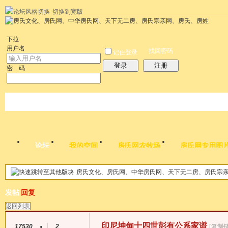
切换到宽版
左右分栏
统计排行
社区应用
社区服务
搜索
每天签到红包
帮助
时
下拉
用户名
找回密码
记住登录
登录
注册
密 码
论坛
我的空间
房氏网农牧场
房氏网专用图
房氏文化、房氏网、中华房氏网、天下无二房、房氏宗
帖子
发帖
回复
返回列表
印尼坤甸十四世彭有公系家谱
17530
2
[复制