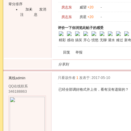
辈分排序
房志东
威望
+20
-
加关
发消
注
息
房志东
房星
+20
-
评价一下你浏览此帖子的感受
精彩
感动
搞笑
开心
愤怒
无聊
灌水
难过
新
回复
举报
分享到
只看该作者
1
发表于: 2017-05-10
离线
admin
QQ在线联系
已经全部调好格式并上传，看有没有遗留的？
346188863