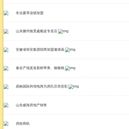
冬虫夏草连锁加盟
山东滕州無覓處貂皮专卖店
安徽省裕安集团招商加盟邀请函
秦农产地直发新鲜苹果、猕猴桃
易购国际跨境电商为房氏宗亲贺彩
山东威海房地产销售
房姓商机