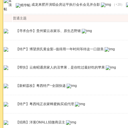
成龙来肥开演唱会房运平执行会长会见并合影
（+20）
普通主题
【寻求合作】贵州紫云农家乐、原生态野猪
【特产】博望房氏黄金梨--值得用一年时间等待这一口甜美
【帮扶】云南昭通房家人的丑苹果，是你吃过最好吃的苹果
【新鲜荔枝】粤西特产~全国快递
【特产】粤西纯正农家蜂蜜购买或代理
【招商】洋葱OMALL招微商店主