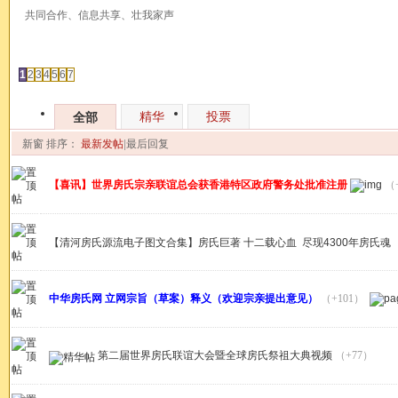
共同合作、信息共享、壮我家声
发帖
1
2
3
4
5
6
7
精华
投票
全部
新窗
排序：
最新发帖
|
最后回复
【喜讯】世界房氏宗亲联谊总会获香港特区政府警务处批准注册
（
【清河房氏源流电子图文合集】房氏巨著 十二载心血 尽现4300年房氏魂
中华房氏网 立网宗旨（草案）释义（欢迎宗亲提出意见）
（+101）
第二届世界房氏联谊大会暨全球房氏祭祖大典视频
（+77）