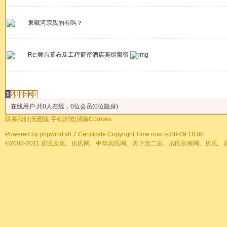
東戴河宗親的有嗎？
Re:舞台幕布及工程窗帘酒店宾馆窗帘
发帖
1
2
3
4
5
6
7
在线用户:共0人在线，0位会员(0位隐身)
联系我们
|
无图版
|
手机浏览
|
清除Cookies
Powered by
phpwind v8.7
Certificate
Copyright Time now is:08-09 18:08
©2003-2011
房氏文化、房氏网、中华房氏网、天下无二房、房氏宗亲网、房氏、