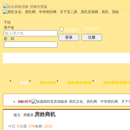
切换到宽版
左右分栏
统计排行
社区应用
社区服务
搜索
每天签到红包
帮助
时
下拉
用户名
找回密码
记住登录
登录
注册
密 码
论坛
我的空间
房氏网农牧场
房氏网专用图
新帖
精华
房氏文化、房氏网、中华房氏网、天下
本版
房姓商机
版主:
房建泉
今日:
0
|
主题:
176
|
帖数:
1213