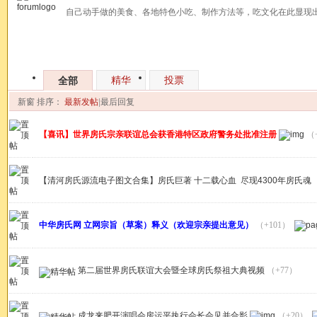
自己动手做的美食、各地特色小吃、制作方法等，吃文化在此显现
发帖
精华
投票
全部
新窗
排序：
最新发帖
|
最后回复
【喜讯】世界房氏宗亲联谊总会获香港特区政府警务处批准注册
（
【清河房氏源流电子图文合集】房氏巨著 十二载心血 尽现4300年房氏魂
中华房氏网 立网宗旨（草案）释义（欢迎宗亲提出意见）
（+101）
第二届世界房氏联谊大会暨全球房氏祭祖大典视频
（+77）
成龙来肥开演唱会房运平执行会长会见并合影
（+20）