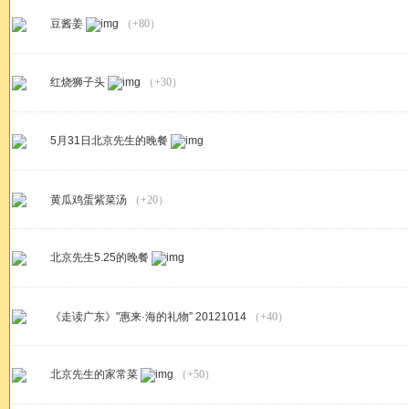
豆酱姜
（+80）
红烧狮子头
（+30）
5月31日北京先生的晚餐
黄瓜鸡蛋紫菜汤
（+20）
北京先生5.25的晚餐
《走读广东》"惠来·海的礼物” 20121014
（+40）
北京先生的家常菜
（+50）