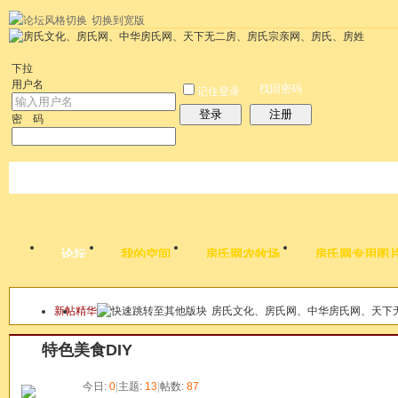
切换到宽版
左右分栏
统计排行
社区应用
社区服务
搜索
每天签到红包
帮助
时
下拉
用户名
找回密码
记住登录
登录
注册
密 码
论坛
我的空间
房氏网农牧场
房氏网专用图
新帖
精华
房氏文化、房氏网、中华房氏网、天下
本版
特色美食DIY
今日:
0
|
主题:
13
|
帖数:
87