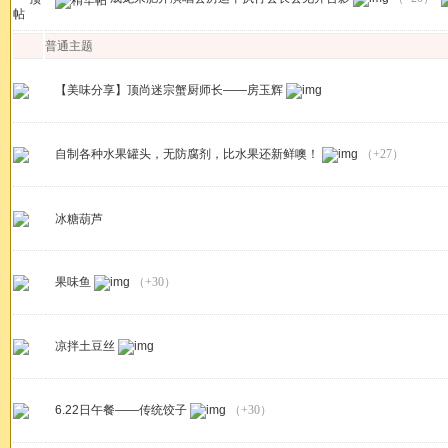
普通主题
【美味分享】顶尚迷宗蟹厨师长——房玉辉
自制各种水果罐头，无防腐剂，比水果还新鲜噢！
（+27）
冰糖葫芦
果味鱼
（+30）
凉拌土豆丝
6.22日午餐——传统饺子
（+30）