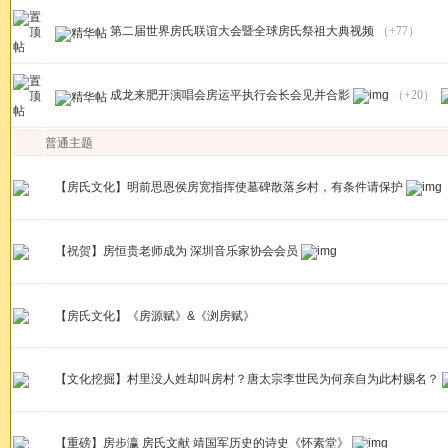
第二届世界房氏联谊大会暨全球房氏祭祖大典视频
（+77）
成龙来肥开演唱会房运平执行会长会见并合影
（+20）
普通主题
【房氏文化】明前思恩侯房宽指挥使墓碑散落乡村，有条件请保护
【祝贺】房恒贵老师成为 深圳音乐家协会会员
【房氏文化】《房源赋》&《浏房赋》
【文化挖掘】村里没人姓却叫房村？唐太宗李世民为何亲自为此村赐名？
【重磅】房步瀛 房氏文献 靖国军历史的诗史《怀素堂》