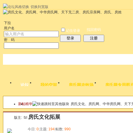
切换到宽版
左右分栏
统计排行
社区应用
社区服务
搜索
每天签到红包
帮助
时
下拉
用户名
找回密码
记住登录
登录
注册
密 码
论坛
我的空间
房氏网农牧场
房氏网专用图
新帖
精华
房氏文化、房氏网、中华房氏网、天下
本版
房氏文化拓展
版主:
fzl
今日:
0
|
主题:
194
|
帖数:
990