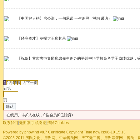
【中国好人榜】房公训：一句承诺 一生追寻（视频采访）
【经商奇才】草帽大王房其昌
【祝贺】甘肃忠恒集团房忠先生创办的平川中恒学校高考学子成绩优越，
发帖
1
2
3
4
5
6
...8
下一页
到第
页
确认
在线用户:共0人在线，0位会员(0位隐身)
联系我们
|
无图版
|
手机浏览
|
清除Cookies
Powered by
phpwind v8.7
Certificate
Copyright Time now is:08-10 15:13
©2003-2011
房氏文化、房氏网、中华房氏网、天下无二房、房氏宗亲网、房氏、