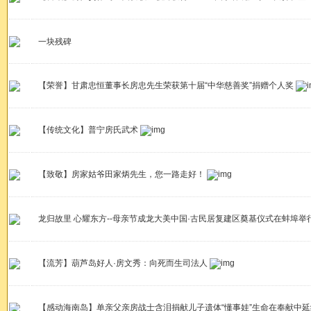
一块残碑
【荣誉】甘肃忠恒董事长房忠先生荣获第十届“中华慈善奖”捐赠个人奖
【传统文化】普宁房氏武术
【致敬】房家姑爷田家炳先生，您一路走好！
龙归故里 心耀东方--母亲节成龙大美中国·古民居复建区奠基仪式在蚌埠举
【流芳】葫芦岛好人·房文秀：向死而生司法人
【感动海南岛】单亲父亲房战士含泪捐献儿子遗体“懂事娃”生命在奉献中延