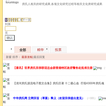
房氏人相关的研究成果,各项文化研究过程等相关文化类研究成果.
发帖
1
2
3
4
5
6
...8
下一页
到第
页
确认
精华
投票
全部
新窗
排序：
最新发帖
|
最后回复
【喜讯】世界房氏宗亲联谊总会获香港特区政府警务处批准注册
（
【清河房氏源流电子图文合集】房氏巨著 十二载心血 尽现4300年房氏魂
中华房氏网 立网宗旨（草案）释义（欢迎宗亲提出意见）
（+101）