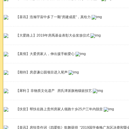
【喜讯】浩瀚宇宙中多了一颗“房建成星”，真给力
【大爱路上】2019年房禹基金表彰大会发放仪式
【真情】大爱房家人，伸出援手献爱心
【期待】房彦谦公园项目进入尾声
【犀利 】非物质文化遗产 房氏津派旗袍镶嵌技艺
【扶贫】帮扶在路上贵州房家人领跑十乡25户三年内脱贫
【喜讯】房恒贵作词《四爱歌》歌舞获得 “2019国学春晚广东区决赛和暨