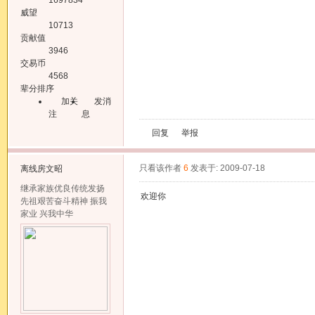
威望
10713
贡献值
3946
交易币
4568
辈分排序
加关
发消
注
息
回复
举报
只看该作者
6
发表于: 2009-07-18
离线
房文昭
继承家族优良传统发扬
欢迎你
先祖艰苦奋斗精神 振我
家业 兴我中华