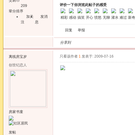
交易币
评价一下你浏览此帖子的感受
209
辈分排序
加关
发消
精彩
感动
搞笑
开心
愤怒
无聊
灌水
难过
新
注
息
回复
举报
分享到
只看该作者
1
发表于: 2009-07-16
离线
房宝岁
创世纪恋人
房家书童
发帖