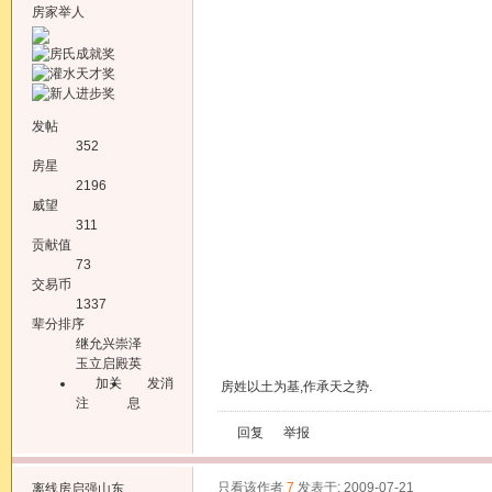
房家举人
发帖
352
房星
2196
威望
311
贡献值
73
交易币
1337
辈分排序
继允兴崇泽
玉立启殿英
加关
发消
房姓以土为基,作承天之势.
注
息
回复
举报
只看该作者
7
发表于: 2009-07-21
离线
房启强山东