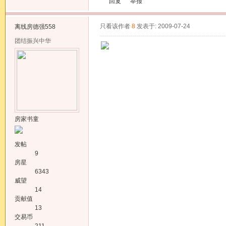
回复
举报
只看该作者
8
发表于: 2009-07-24
离线
房德强558
团结振兴中华
房家书童
发帖
9
房星
6343
威望
14
贡献值
13
交易币
211