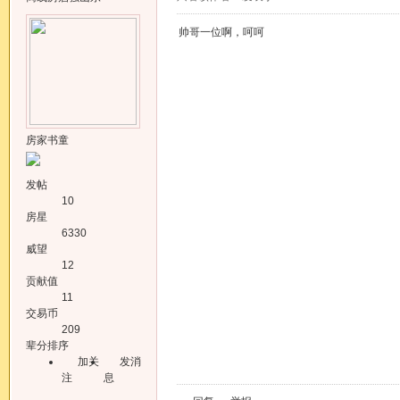
帅哥一位啊，呵呵
房家书童
发帖
10
房星
6330
威望
12
贡献值
11
交易币
209
辈分排序
加关
发消
注
息