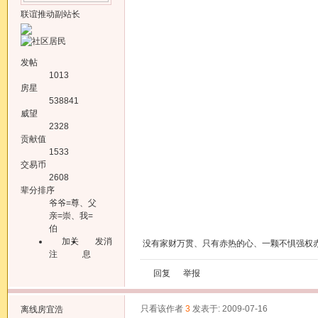
联谊推动副站长
发帖
1013
房星
538841
威望
2328
贡献值
1533
交易币
2608
辈分排序
爷爷=尊、父
亲=崇、我=
伯
加关
发消
没有家财万贯、只有赤热的心、一颗不惧强权
注
息
回复
举报
只看该作者
3
发表于: 2009-07-16
离线
房宜浩