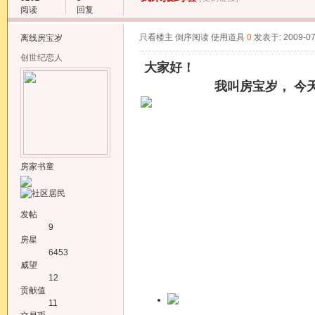
阅读
回复
只看楼主
倒序阅读
使用道具
0
发表于: 2009-07
离线
房宝岁
创世纪恋人
大家好！
我叫房宝岁， 今天 23
房家书童
发帖
9
房星
6453
威望
12
贡献值
11