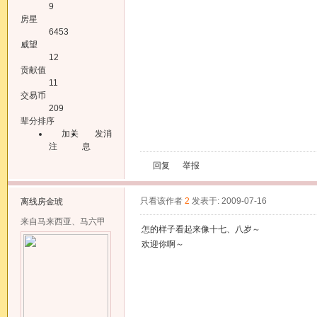
9
房星
6453
威望
12
贡献值
11
交易币
209
辈分排序
加关
发消
注
息
回复
举报
只看该作者
2
发表于: 2009-07-16
离线
房金琥
来自马来西亚、马六甲
怎的样子看起来像十七、八岁～
欢迎你啊～