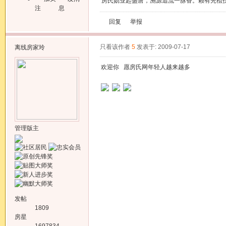
房氏勋业起盛唐，溯源追流一脉香。赖有先祖
注
息
回复
举报
只看该作者
5
发表于: 2009-07-17
离线
房家玲
欢迎你 愿房氏网年轻人越来越多
管理版主
发帖
1809
房星
1697834