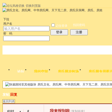
切换到宽版
左右分栏
统计排行
社区应用
社区服务
搜索
每天签到红包
帮助
时
下拉
用户名
找回密码
记住登录
登录
注册
密 码
论坛
我的空间
房氏网农牧场
房氏网专用图
房氏文化、房氏网、中华房氏网、天下无二房、房氏宗
帖子
发帖
回复
返回列表
我来报到啦
6101
8
[复制链接]