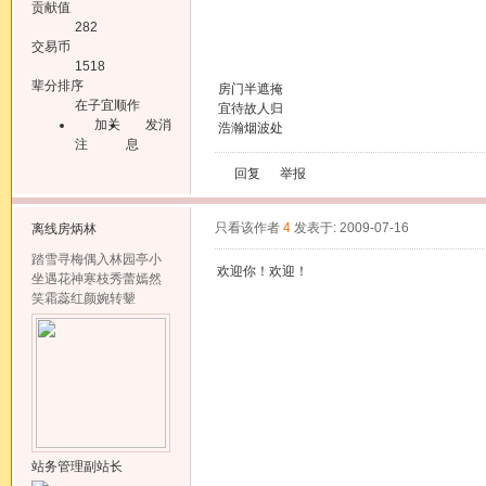
贡献值
282
交易币
1518
辈分排序
房门半遮掩
在子宜顺作
宜待故人归
加关
发消
浩瀚烟波处
注
息
留言可曾回
回复
举报
只看该作者
4
发表于: 2009-07-16
离线
房炳林
踏雪寻梅偶入林园亭小
欢迎你！欢迎！
坐遇花神寒枝秀蕾嫣然
笑霜蕊红颜婉转颦
站务管理副站长