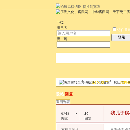
切换到宽版
左右分栏
统计排行
社区应用
社区服
下拉
用户名
记住登
登录
密 码
房氏文化、房氏网、
论坛
我的空间
房氏
帖子
发帖
回复
返回列表
我儿子房
6749
14
阅读
回复
只看楼主
倒