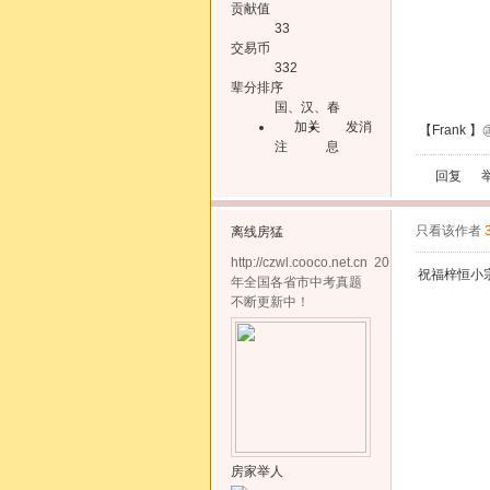
贡献值
33
交易币
332
辈分排序
国、汉、春
加关
发消
【Frank 
注
息
回复
只看该作者
离线
房猛
http://czwl.cooco.net.cn 2011
祝福梓恒小
年全国各省市中考真题
不断更新中！
房家举人