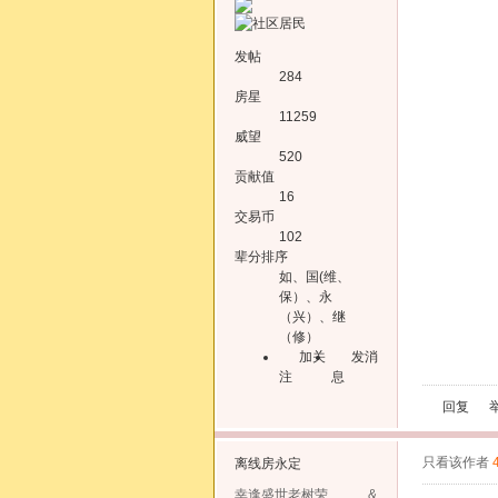
发帖
284
房星
11259
威望
520
贡献值
16
交易币
102
辈分排序
如、国(维、
保）、永
（兴）、继
（修）
加关
发消
注
息
回复
只看该作者
离线
房永定
幸逢盛世老树荣 &