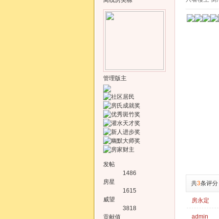
离线
房美栋
管理版主
发帖
1486
房星
共
3
条评分
1615
威望
房永定
3818
admin
贡献值