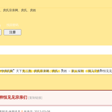
务
搜索
每天签到红包
帮助
时时抢红包
找回密码
录
注册
搜索
中华房氏网、天下无二房、房氏宗亲网、房氏、房姓
>
新人报到
>
我儿子房梓恒见见
网农牧场
房氏网专用图片处理软件
天地一房 房氏会歌
热搜：
结婚
母婴
phpwind
梓恒见见宗亲们
[复制链接]
序阅读
使用道具
0
发表于: 2012-03-08