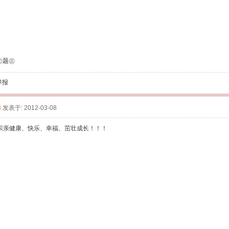
】㊣题㊣
举报
3
发表于: 2012-03-08
宗亲健康、快乐、幸福、茁壮成长！！！