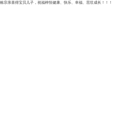
亲喜得宝贝儿子，祝福梓恒健康、快乐、幸福、茁壮成长！！！