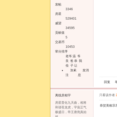
发帖
3346
房星
529401
威望
34595
贡献值
5
交易币
10453
辈分排序
老爷 温 爷
良 爸 恭 我
俭 子 让
加关
发消
注
息
回复
只看该作者
离线
房相宇
房星普化九天曲，相将
恭贺美栋宗
和谐苍龙虎，宇宙正气
极盛日，帝王唐尧真始
祖。