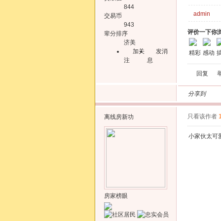
844
admin
交易币
943
评价一下你
辈分排序
济美
加关
发消
精彩
感动
注
息
回复
分享到
只看该作者
离线
房新功
小家伙太可
房家榜眼