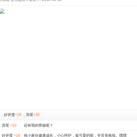
，
好评度
+16
，
房星
+30
房星
+10
还有我的赞扬呢？
好评度
+16
祝小家伙健康成长，小心呵护，挺可爱的呢，辛苦美栋啦。嘿嘿