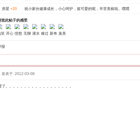
房星
+20
祝小家伙健康成长，小心呵护，挺可爱的呢，辛苦美栋啦。嘿嘿
浏览此帖子的感受
搞笑
开心
愤怒
无聊
灌水
难过
新奇
臭美
举报
1
发表于: 2012-03-08
爱了。。。。。。。。。。。。。。。。。。