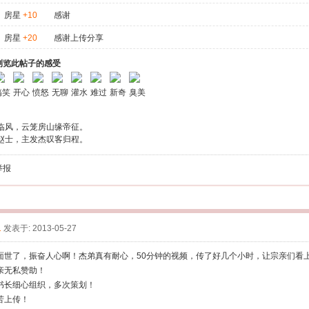
房星
+10
感谢
房星
+20
感谢上传分享
浏览此帖子的感受
搞笑
开心
愤怒
无聊
灌水
难过
新奇
臭美
临风，云笼房山缘帝征。
赵士，主发杰叹客归程。
举报
1
发表于: 2013-05-27
面世了，振奋人心啊！杰弟真有耐心，50分钟的视频，传了好几个小时，让宗亲们看
亲无私赞助！
书长细心组织，多次策划！
苦上传！