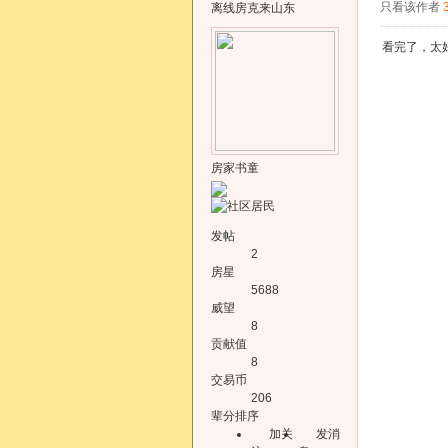
只看该作者
离线
房克来山东
看完了，太
房家书童
发帖
2
房星
5688
威望
8
贡献值
8
交易币
206
辈分排序
加关
发消