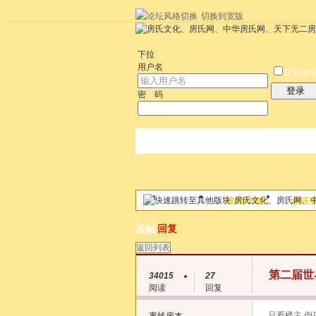
切换到宽版
左右分栏
统计排行
社区应用
社区服
下拉
用户名
记住登
登录
密 码
房氏文化、房氏网、
论坛
我的空间
房氏
帖子
发帖
回复
返回列表
第二届世
34015
27
阅读
回复
只看楼主
倒