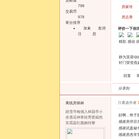
贡献值
798
房家玲
交易币
978
房志青
辈分排序
加关
发消
评价一下你
注
息
精彩
感动
静为芙蓉动
轩门荣登燕
回复
分享到
只看该作者
离线
房炳林
踏雪寻梅偶入林园亭小
好啊，终于
坐遇花神寒枝秀蕾嫣然
感谢房停宗
笑霜蕊红颜婉转颦
感谢武盈秘
感谢房杰辛