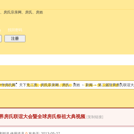
务
搜索
每天签到红包
帮助
时时抢红包
找回密码
录
注册
搜索
中华房氏网、天下无二房、房氏宗亲网、房氏、房姓
>
新闻
>
第二届世界房氏联谊大
网农牧场
房氏网专用图片处理软件
天地一房 房氏会歌
热搜：
结婚
母婴
phpwind
界房氏联谊大会暨全球房氏祭祖大典视频
[复制链接]
序阅读
使用道具
0
发表于: 2013-05-27