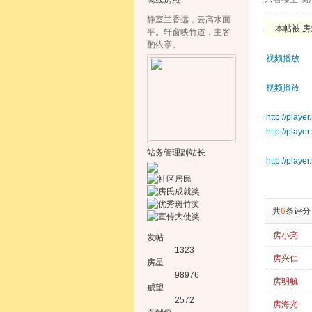
离线
房杰
静室兰香远，云高水面
— 本帖被 房炳
平。轩窗映竹道，主客
酌依亭。
视频播放
视频播放
http://play
http://play
站务管理副站长
http://play
共
6
条评分
房小亮
发帖
1323
房兴仁
房星
98976
房明毓
威望
2572
房海光