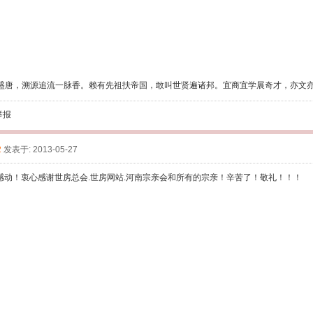
盛唐，溯源追流一脉香。赖有先祖扶帝国，敢叫世贤遍诸邦。宜商宜学展奇才，亦文
举报
2
发表于: 2013-05-27
感动！衷心感谢世房总会.世房网站.河南宗亲会和所有的宗亲！辛苦了！敬礼！！！