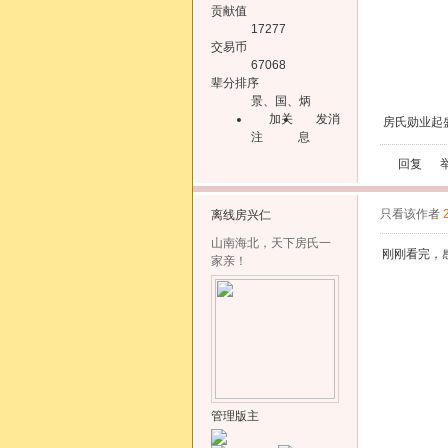
贡献值
17277
交易币
67068
辈分排序
景、国、炳
加关
发消
房氏勋业起
注
息
回复
只看该作者
离线
房兴仁
山南海北，天下房氏一
刚刚看完，
家亲！
管理版主