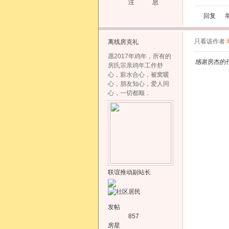
注
息
回复
只看该作者
离线
房克礼
愿2017年鸡年，所有的
感谢房杰的
房氏宗亲鸡年工作舒
心，薪水合心，被窝暖
心，朋友知心，爱人同
心，一切都顺 ..
联谊推动副站长
发帖
857
房星