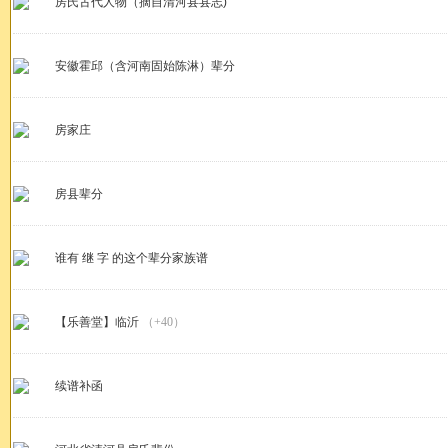
房氏古代人物（摘自清河县县志)
安徽霍邱（含河南固始陈淋）辈分
房家庄
房县辈分
谁有 继 字 的这个辈分家族谱
【乐善堂】临沂
（+40）
续谱补函