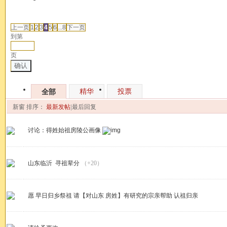
发帖
上一页
1
2
3
4
5
6
...8
下一页
到第
页
确认
精华
投票
全部
新窗
排序：
最新发帖
|
最后回复
讨论：得姓始祖房陵公画像
山东临沂 寻祖辈分
（+20）
愿 早日归乡祭祖 请【对山东 房姓】有研究的宗亲帮助 认祖归亲