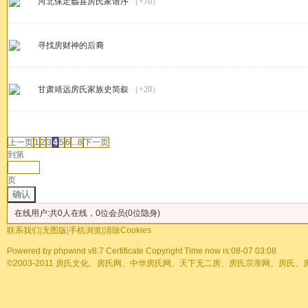
河北保定蠡县房氏家谱序
（+70）
寻找房财神的后裔
甘肃靖远房氏家族史简叙
（+20）
发帖
上一页
1
2
3
4
5
6
...8
下一页
到第
页
确认
在线用户:共0人在线，0位会员(0位隐身)
联系我们
|
无图版
|
手机浏览
|
清除Cookies
Powered by
phpwind v8.7
Certificate
Copyright Time now is:08-07 03:08
©2003-2011
房氏文化、房氏网、中华房氏网、天下无二房、房氏宗亲网、房氏、