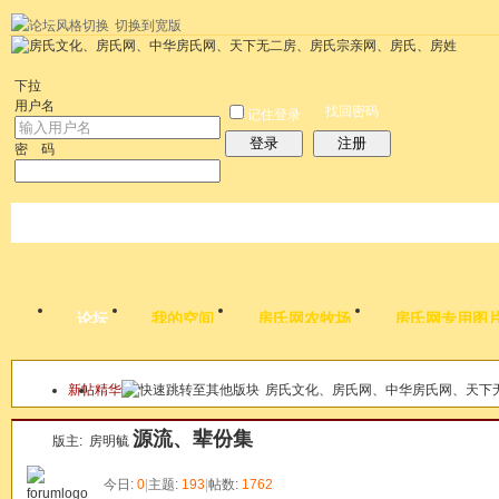
切换到宽版
左右分栏
统计排行
社区应用
社区服务
搜索
每天签到红包
帮助
时
下拉
用户名
找回密码
记住登录
登录
注册
密 码
论坛
我的空间
房氏网农牧场
房氏网专用图
新帖
精华
房氏文化、房氏网、中华房氏网、天下
本版
源流、辈份集
版主:
房明毓
今日:
0
|
主题:
193
|
帖数:
1762