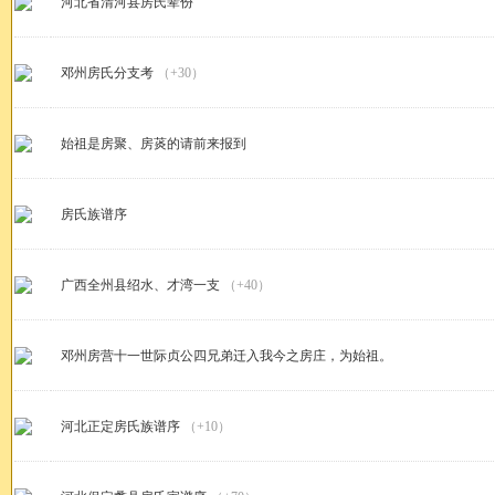
河北省清河县房氏辈份
邓州房氏分支考
（+30）
始祖是房聚、房菼的请前来报到
房氏族谱序
广西全州县绍水、才湾一支
（+40）
邓州房营十一世际贞公四兄弟迁入我今之房庄，为始祖。
河北正定房氏族谱序
（+10）