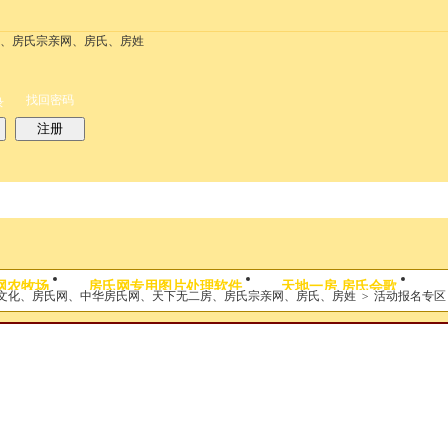
务
搜索
每天签到红包
帮助
时时抢红包
找回密码
录
注册
搜索
网农牧场
房氏网专用图片处理软件
天地一房 房氏会歌
文化、房氏网、中华房氏网、天下无二房、房氏宗亲网、房氏、房姓
>
活动报名专区
热搜：
结婚
母婴
phpwind