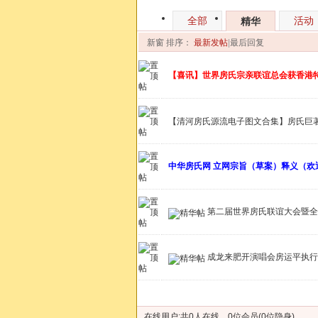
全部
活动
精华
新窗
排序：
最新发帖
|
最后回复
【喜讯】世界房氏宗亲联谊总会获香港
【清河房氏源流电子图文合集】房氏巨著 
中华房氏网 立网宗旨（草案）释义（欢
第二届世界房氏联谊大会暨全
成龙来肥开演唱会房运平执行
发帖
在线用户:共0人在线，0位会员(0位隐身)