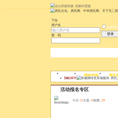
切换到宽版
左右分栏
统计排行
社区应用
社区服
下拉
用户名
记住登
登录
密 码
论坛
我的空间
房氏
新帖
精华
房氏
本版
活动报名专区
今日:
0
|
主题:
4
|
帖数:
29
发帖